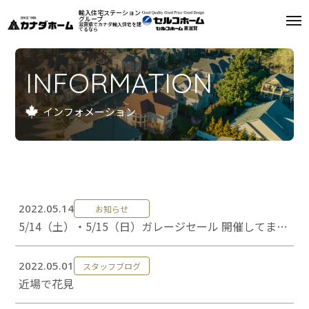
輸入住宅ステーション
グループ
滋賀県でカナダ輸入住宅を建
てるなら
私たちについて
INFORMATION
モデルハウス
インフォメーション
インフォメーション
施工例
お客様の声
2022.05.14
お知らせ
5/14（土）・5/15（日）ガレージセール 開催してま
会社案内
す！
リフォーム
2022.05.01
スタッフブログ
近場で花見
来場予約
資料請求