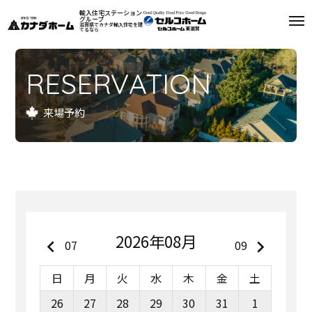
輸入住宅ステーション
グループ
滋賀県でカナダ輸入住宅を建
てるなら
私たちについて
RESERVATION
モデルハウス
来場予約
インフォメーション
施工例
お客様の声
会社案内
2026年08月
keyboard_arrow_left
keyboard_arrow_right
07
09
リフォーム
日
月
火
水
木
金
土
26
27
28
29
30
31
1
来場予約
資料請求