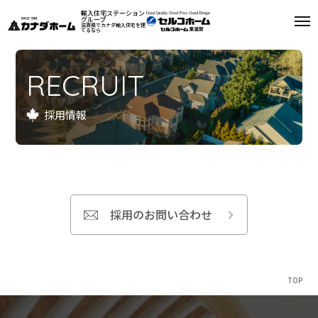
輸入住宅ステーション
グループ
滋賀県でカナダ輸入住宅を建
てるなら
私たちについて
RECRUIT
モデルハウス
採用情報
インフォメーション
施工例
お客様の声
採用のお問い合わせ
会社案内
リフォーム
TOP
来場予約
資料請求