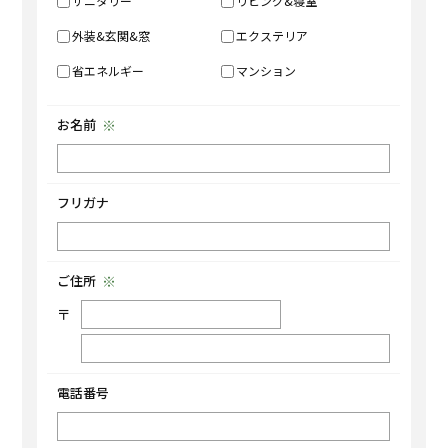
サニタリー
リビング&寝室
9:00-18:00 水定休・年末年始・夏季休暇
外装&玄関&窓
エクステリア
省エネルギー
マンション
お名前
フリガナ
ご住所
〒
電話番号