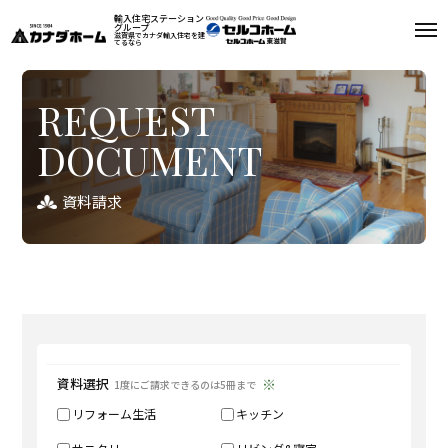
輸入住宅ステーション
グループ
滋賀県でカナダ輸入住宅を建
てるなら
リフォーム
REQUEST
DOCUMENT
コンセプト
リフォームメニュー
資料請求
リフォームニュース
施工例
リフォームQ＆A
資料選択
1度にご請求できるのは5冊まで
お問い合わせ
資料請求
リフォーム生活
0748-22-4177
キッチン