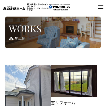
輸入住宅ステーション
グループ
滋賀県でカナダ輸入住宅を建
てるなら
リフォーム
WORKS
コンセプト
施工例
リフォームメニュー
リフォームニュース
施工例
リフォームQ＆A
お問い合わせ
資料請求
0748-22-4177
窓リフォーム