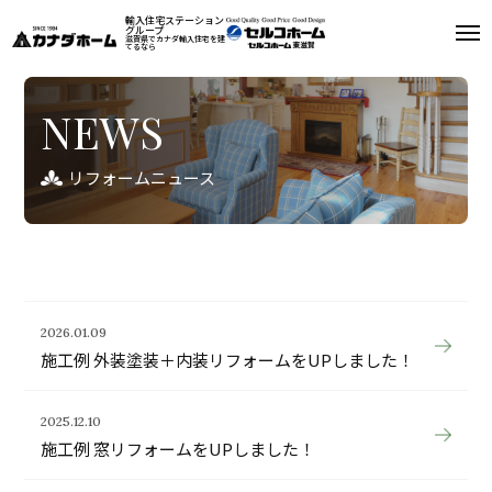
輸入住宅ステーション
グループ
滋賀県でカナダ輸入住宅を建
てるなら
リフォーム
NEWS
コンセプト
リフォームニュース
リフォームメニュー
リフォームニュース
施工例
2026.01.09
施工例 外装塗装＋内装リフォームをUPしました！
リフォームQ＆A
2025.12.10
お問い合わせ
資料請求
施工例 窓リフォームをUPしました！
0748-22-4177