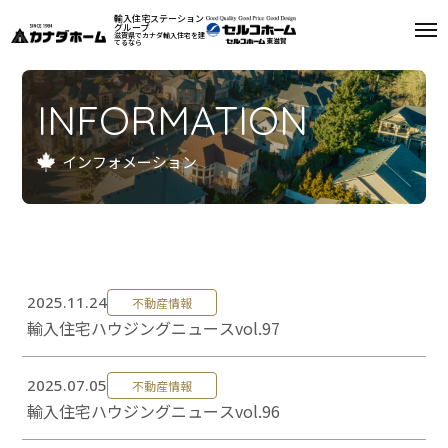
輸入住宅ステーション
グループ
滋賀県でカナダ輸入住宅を建
てるなら
私たちについて
INFORMATION
モデルハウス
インフォメーション
インフォメーション
施工例
お客様の声
2025.11.24
不動産情報
輸入住宅ハウジングニュースvol.97
会社案内
リフォーム
2025.07.05
不動産情報
輸入住宅ハウジングニュースvol.96
来場予約
資料請求