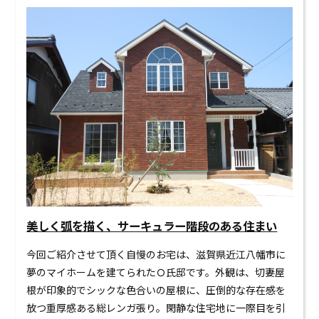
0120-824-406
09:00-18:00 水定休
美しく弧を描く、サーキュラー階段のある住まい
今回ご紹介させて頂く自慢のお宅は、滋賀県近江八幡市に
夢のマイホームを建てられたＯ氏邸です。外観は、切妻屋
根が印象的でシックな色合いの屋根に、圧倒的な存在感を
放つ重厚感ある総レンガ張り。閑静な住宅地に一際目を引