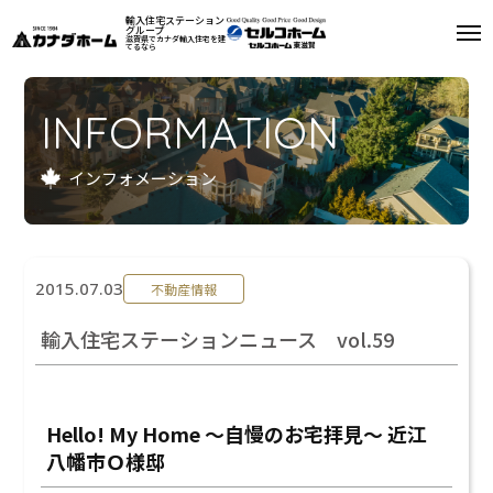
輸入住宅ステーション
グループ
滋賀県でカナダ輸入住宅を建
てるなら
私たちについて
INFORMATION
モデルハウス
インフォメーション
インフォメーション
施工例
2015.07.03
不動産情報
お客様の声
輸入住宅ステーションニュース vol.59
会社案内
リフォーム
Hello! My Home ～自慢のお宅拝見～ 近江
八幡市Ｏ様邸
来場予約
資料請求