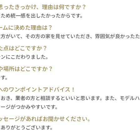
思ったきっかけ、理由は何ですか？
来場予約
資料請求
0120-824-406
たため統一感を出したかったからです。
09:00-18:00 水定休
ームに決めた理由は？
た方がいて、その方の家を見せていただき、雰囲気が良かった
た点はどこですか？
テンにこだわりました。
や場所はどこですか？
です。
へのワンポイントアドバイス！
ておき、業者の方と相談するといいと思います。また、モデル
メージがつかみやすいです。
ッセージがあればお聞かせください。
りありがとうございます。