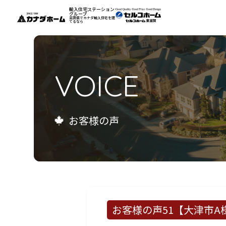
輸入住宅ステーション
グループ
滋賀県でカナダ輸入住宅を建
てるなら
私たちについて
VOICE
モデルハウス
インフォメーション
お客様の声
施工例
お客様の声
会社案内
リフォーム
お客様の声51【大津市A様】