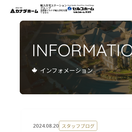
輸入住宅ステーション
グループ
滋賀県でカナダ輸入住宅を建
てるなら
私たちについて
INFORMATI
モデルハウス
インフォメーション
インフォメーション
施工例
お客様の声
会社案内
リフォーム
2024.08.20
スタッフブログ