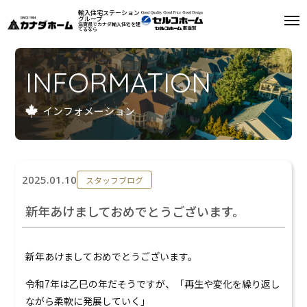
輸入住宅ステーション
グループ
滋賀県でカナダ輸入住宅を建
てるなら
私たちについて
INFORMATION
モデルハウス
インフォメーション
インフォメーション
施工例
2025.01.10
スタッフブログ
お客様の声
新年あけましておめでとうございます。
会社案内
新年あけましておめでとうございます。
リフォーム
令和7年は乙巳の年だそうですが、「再生や変化を繰り返し
ながら柔軟に発展していく」
来場予約
資料請求