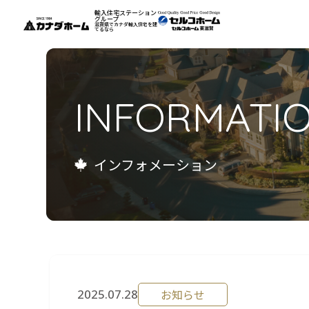
輸入住宅ステーション
グループ
滋賀県でカナダ輸入住宅を建
てるなら
私たちについて
INFORMATI
モデルハウス
インフォメーション
インフォメーション
施工例
お客様の声
会社案内
リフォーム
2025.07.28
お知らせ