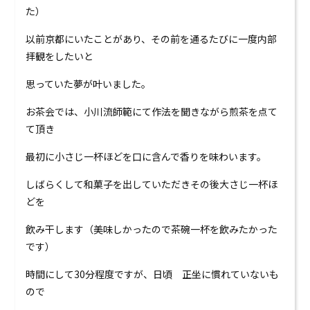
0120-824-406
た）
09:00-18:00 水定休
以前京都にいたことがあり、その前を通るたびに一度内部
拝観をしたいと
思っていた夢が叶いました。
お茶会では、小川流師範にて作法を聞きながら煎茶を点て
て頂き
最初に小さじ一杯ほどを口に含んで香りを味わいます。
しばらくして和菓子を出していただきその後大さじ一杯ほ
どを
飲み干します（美味しかったので茶碗一杯を飲みたかった
です）
時間にして30分程度ですが、日頃 正坐に慣れていないも
ので