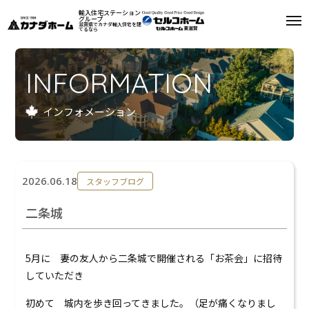
輸入住宅ステーション
グループ
滋賀県でカナダ輸入住宅を建
てるなら
私たちについて
INFORMATION
モデルハウス
インフォメーション
インフォメーション
施工例
2026.06.18
スタッフブログ
お客様の声
二条城
会社案内
5月に 妻の友人から二条城で開催される「お茶会」に招待
リフォーム
していただき
初めて 城内を歩き回ってきました。（足が痛くなりまし
来場予約
資料請求