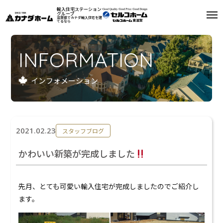
輸入住宅ステーション
グループ
滋賀県でカナダ輸入住宅を建
てるなら
私たちについて
INFORMATION
モデルハウス
インフォメーション
インフォメーション
施工例
2021.02.23
スタッフブログ
お客様の声
かわいい新築が完成しました
会社案内
先月、とても可愛い輸入住宅が完成しましたのでご紹介し
リフォーム
ます。
来場予約
資料請求