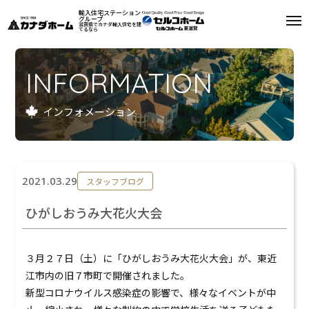
輸入住宅ステーション
グループ
滋賀県でカナダ輸入住宅を建
てるなら
私たちについて
INFORMATION
モデルハウス
インフォメーション
インフォメーション
施工例
2021.03.29
スタッフブログ
お客様の声
ひがしおうみ大花火大会
会社案内
３月２７日（土）に「ひがしおうみ大花火大会」が、東近
リフォーム
江市内の旧７市町で開催されました。
新型コロナウイルス感染症の影響で、様々なイベントが中
来場予約
資料請求