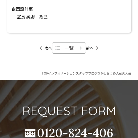
企画設計室
室長 奥野 紘己
一覧
次へ
前へ
TOP
インフォメーション
スタッフブログ
ひがしおうみ大花火大会
REQUEST FORM
0120-824-406