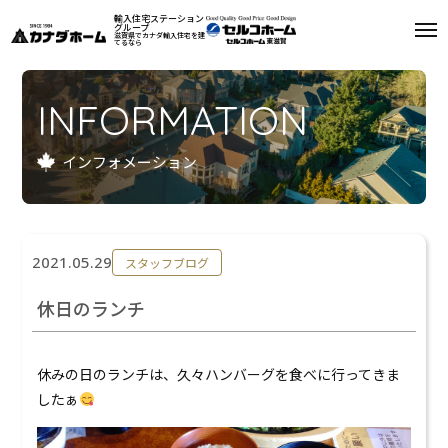
輸入住宅ステーション
グループ
滋賀県でカナダ輸入住宅を建
てるなら
私たちについて
INFORMATION
モデルハウス
インフォメーション
インフォメーション
施工例
2021.05.29
スタッフブログ
お客様の声
休日のランチ
会社案内
休みの日のランチは、久々ハンバーグを食べに行ってきま
リフォーム
したぁ
来場予約
資料請求