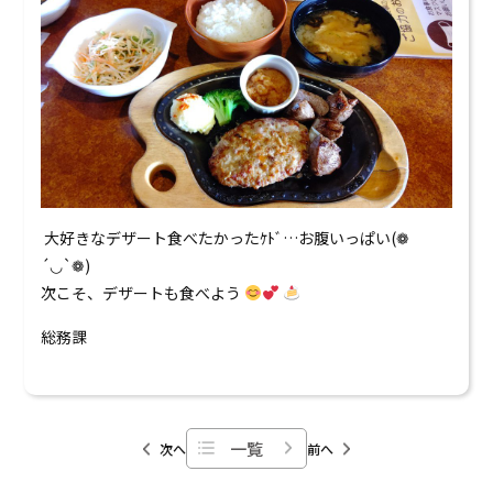
0120-824-406
09:00-18:00 水定休
大好きなデザート食べたかったｹﾄﾞ…お腹いっぱい(❁
´◡`❁)
次こそ、デザートも食べよう
総務課
一覧
次へ
前へ