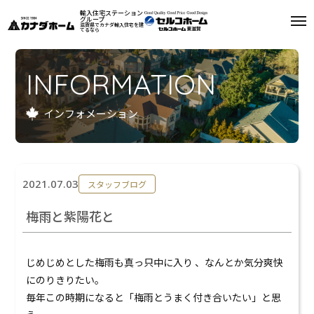
輸入住宅ステーション
グループ
滋賀県でカナダ輸入住宅を建
てるなら
私たちについて
INFORMATION
モデルハウス
インフォメーション
インフォメーション
施工例
2021.07.03
スタッフブログ
お客様の声
梅雨と紫陽花と
会社案内
じめじめとした梅雨も真っ只中に入り 、なんとか気分爽快
リフォーム
にのりきりたい。
毎年この時期になると「梅雨とうまく付き合いたい」と思
来場予約
資料請求