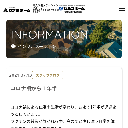
輸入住宅ステーション
グループ
滋賀県でカナダ輸入住宅を建
てるなら
私たちについて
INFORMATION
モデルハウス
インフォメーション
インフォメーション
施工例
2021.07.13
スタッフブログ
お客様の声
コロナ禍から１年半
会社案内
コロナ禍による仕事や生活が変わり、およそ1年半が過ぎよ
リフォーム
うとしています。
ワクチンの普及が急がれる中、今までと少し違う日常を体
来場予約
資料請求