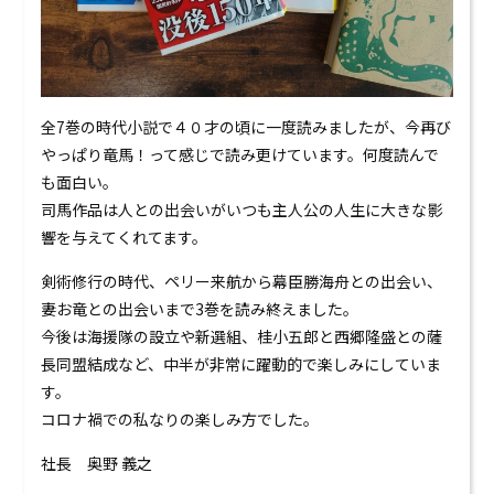
全7巻の時代小説で４０才の頃に一度読みましたが、今再び
やっぱり竜馬！って感じで読み更けています。何度読んで
も面白い。
司馬作品は人との出会いがいつも主人公の人生に大きな影
響を与えてくれてます。
剣術修行の時代、ペリー来航から幕臣勝海舟との出会い、
妻お竜との出会いまで3巻を読み終えました。
今後は海援隊の設立や新選組、桂小五郎と西郷隆盛との薩
長同盟結成など、中半が非常に躍動的で楽しみにしていま
す。
コロナ禍での私なりの楽しみ方でした。
社長 奥野 義之