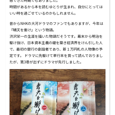
感できた時期でもありました。
0120-824-406
時間があるから本を読むゆとりが生まれ、自分にとっては
いい時を過ごせているのかもしれません。
09:00-18:00 水定休
昔からNHKの大河ドラマのファンでもありますが、今年は
『晴天を衝け』という物語。
渋沢栄一の生涯を描いた物語だそうです。幕末から明治を
駆け抜け、日本資本主義の礎を築き経済界をけん引した人
で、最初の銀行の創設者であり、新１万円札の人物像の予
定です。 ドラマに先駆けて単行本を買って読んでおりまし
たが、第3巻が出ずにドラマが先行しました。