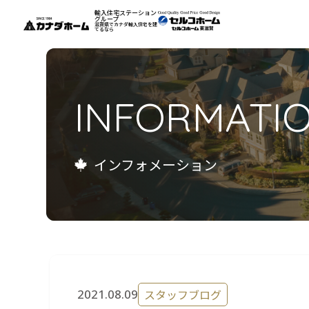
輸入住宅ステーション
グループ
滋賀県でカナダ輸入住宅を建
てるなら
私たちについて
INFORMATI
モデルハウス
インフォメーション
インフォメーション
施工例
お客様の声
会社案内
リフォーム
2021.08.09
スタッフブログ