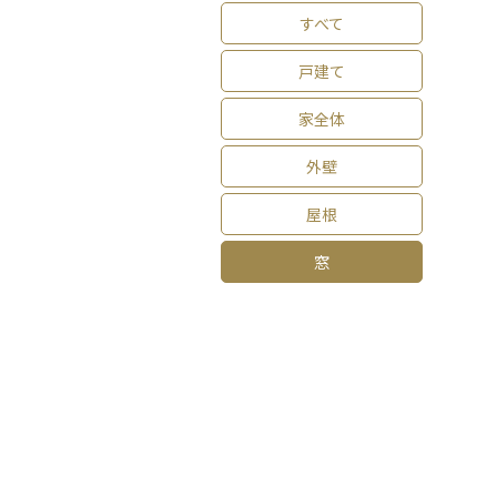
すべて
戸建て
家全体
外壁
屋根
窓