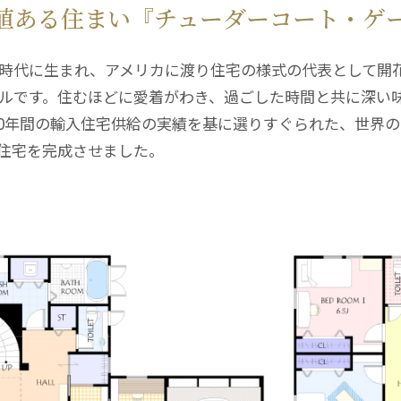
値ある住まい『チューダーコート・ゲ
来場予約
資料請求
0120-824-406
時代に生まれ、アメリカに渡り住宅の様式の代表として開
09:00-18:00 水定休
ルです。住むほどに愛着がわき、過ごした時間と共に深い
40年間の輸入住宅供給の実績を基に選りすぐられた、世界
住宅を完成させました。