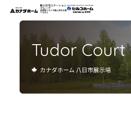
輸入住宅ステーション
グループ
滋賀県でカナダ輸入住宅を建
てるなら
私たちについて
Tudor Court
モデルハウス
インフォメーション
カナダホーム 八日市展示場
施工例
お客様の声
会社案内
リフォーム