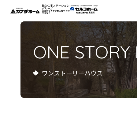
輸入住宅ステーション
グループ
滋賀県でカナダ輸入住宅を建
てるなら
私たちについて
ONE STORY
モデルハウス
インフォメーション
ワンストーリーハウス
施工例
お客様の声
会社案内
リフォーム